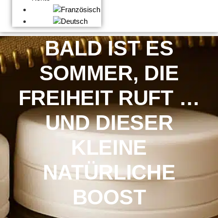
BALD IST ES
SOMMER, DIE
FREIHEIT RUFT …
UND DIESER
KLEINE
NATÜRLICHE
BOOST