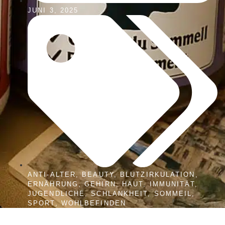
JUNI 3, 2025
ANTI-ALTER
,
BEAUTY
,
BLUTZIRKULATION
,
ERNÄHRUNG
,
GEHIRN
,
HAUT
,
IMMUNITÄT
,
JUGENDLICHE
,
SCHLANKHEIT
,
SOMMEIL
,
SPORT
,
WOHLBEFINDEN