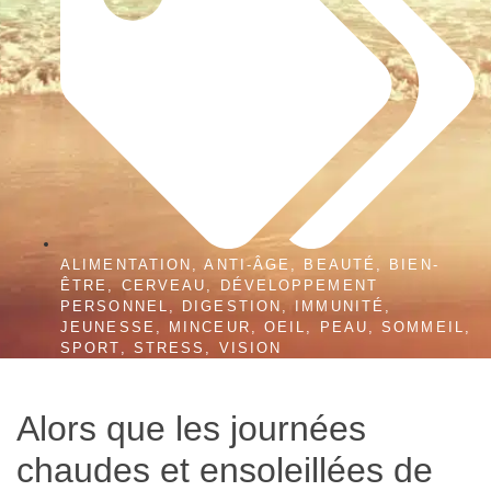
ALIMENTATION
,
ANTI-ÂGE
,
BEAUTÉ
,
BIEN-
ÊTRE
,
CERVEAU
,
DÉVELOPPEMENT
PERSONNEL
,
DIGESTION
,
IMMUNITÉ
,
JEUNESSE
,
MINCEUR
,
OEIL
,
PEAU
,
SOMMEIL
,
SPORT
,
STRESS
,
VISION
Alors que les journées
chaudes et ensoleillées de