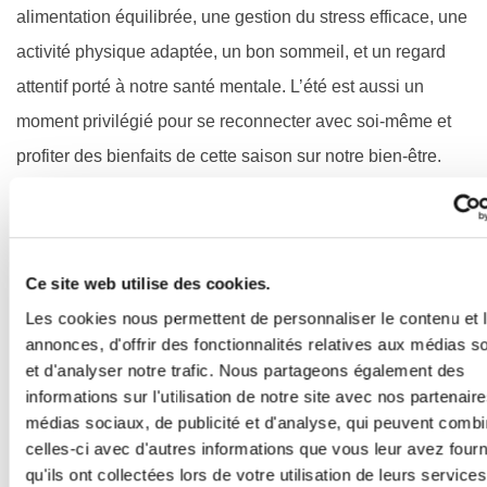
alimentation équilibrée, une gestion du stress efficace, une
activité physique adaptée, un bon sommeil, et un regard
attentif porté à notre santé mentale. L’été est aussi un
moment privilégié pour se reconnecter avec soi-même et
profiter des bienfaits de cette saison sur notre bien-être.
Alors que nous entrons dans l’automne, n’oublions pas de
conserver ces bonnes habitudes et de prolonger
l’atmosphère estivale en prenant soin de nous. La
Ce site web utilise des cookies.
préparation de l’été prochain commence dès aujourd’hui,
Les cookies nous permettent de personnaliser le contenu et 
avec des conseils et astuces pour vivre au mieux cette
annonces, d'offrir des fonctionnalités relatives aux médias s
saison.
et d'analyser notre trafic. Nous partageons également des
informations sur l'utilisation de notre site avec nos partenair
médias sociaux, de publicité et d'analyse, qui peuvent combi
celles-ci avec d'autres informations que vous leur avez four
qu'ils ont collectées lors de votre utilisation de leurs services