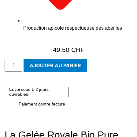
Production apicole respectueuse des abeilles
49.50
CHF
quantité
AJOUTER AU PANIER
de
Gelée
Royale
Bio
Pure
Envoi sous 1-2 jours
ouvrables
Paiement contre facture
La Gelée Royale Bio Pure,