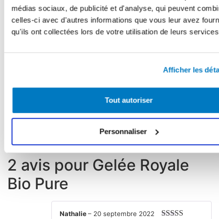
peuvent
médias sociaux, de publicité et d'analyse, qui peuvent combi
être
celles-ci avec d'autres informations que vous leur avez four
GELÉE ROYALE SUR MIEL
GELAFORM COLLAGEN+
choisies
«GOLD»
qu'ils ont collectées lors de votre utilisation de leurs services
sur
39.80
CHF
Note
Plage
64.80
CHF
–
89.60
CHF
4.86
Note
la
sur 5
4.68
de
Ajouter au panier
Choix des options
sur 5
page
prix :
Afficher les déta
du
64.80 CH
à
produit
89.60 CH
Tout autoriser
AVIS CLIENTS
Personnaliser
2 avis pour
Gelée Royale
Bio Pure
Nathalie
–
20 septembre 2022