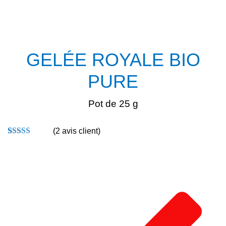
GELÉE ROYALE BIO
PURE
Pot de 25 g
(
2
avis client)
Noté
2
5.00
sur
5 basé sur
notations
client