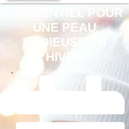
L’ESSENTIEL POUR
UNE PEAU
RADIEUSE EN
HIVER
RÉDIGÉ PAR
M. OEHRLI