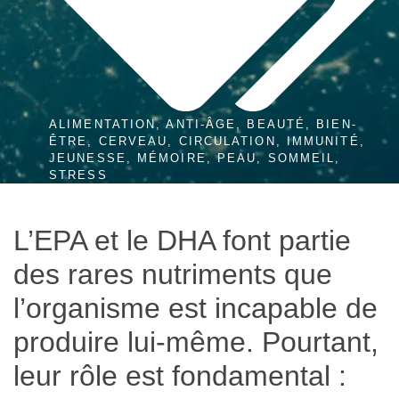
ALIMENTATION
,
ANTI-ÂGE
,
BEAUTÉ
,
BIEN-
ÊTRE
,
CERVEAU
,
CIRCULATION
,
IMMUNITÉ
,
JEUNESSE
,
MÉMOIRE
,
PEAU
,
SOMMEIL
,
STRESS
L’EPA et le DHA font partie
des rares nutriments que
l’organisme est incapable de
produire lui-même. Pourtant,
leur rôle est fondamental :